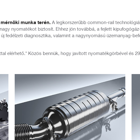
Üzenet
 a mérnöki munka terén.
A legkorszerűbb common-rail technológiáva
 nagy nyomatékot biztosít. Ehhez jön továbbá, a fejlett kipufogógá
, az új fedélzeti diagnosztika, valamint a nagynyomású üzemanyag-b
tal elérhető.* Közös bennük, hogy javított nyomatékgörbével és 
Elfogadom az
adatkezelési tájékoztatót
ELKÜLD
BEZÁR