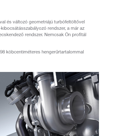
l és változó geometriájú turbófeltöltővel
z-kibocsátásszabályozó rendszer, a már az
efecskendező rendszer. Nemcsak Ön profitál
2998 köbcentiméteres hengerűrtartalommal