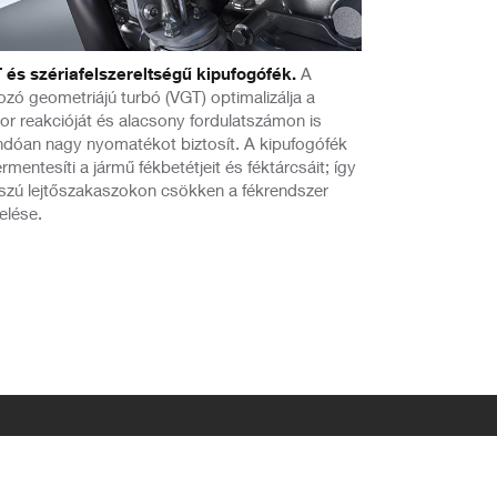
 és szériafelszereltségű kipufogófék.
A
ozó geometriájú turbó (VGT) optimalizálja a
or reakcióját és alacsony fordulatszámon is
andóan nagy nyomatékot biztosít. A kipufogófék
rmentesíti a jármű fékbetétjeit és féktárcsáit; így
szú lejtőszakaszokon csökken a fékrendszer
elése.
Írjon emailt
Írjon email-t kollégáinknak!