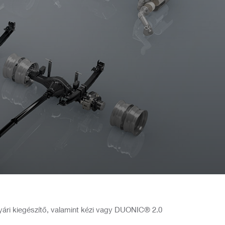
yári kiegészítő, valamint kézi vagy DUONIC® 2.0