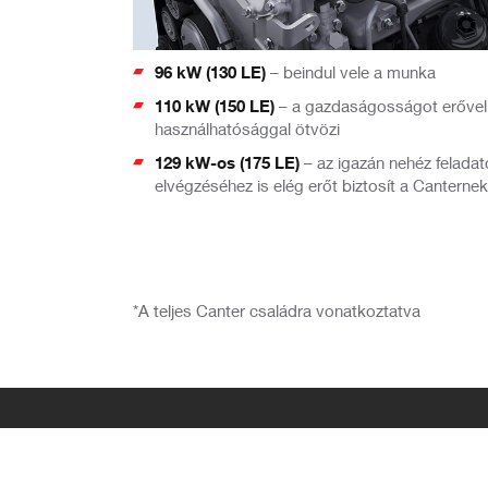
96 kW (130 LE)
– beindul vele a munka
110 kW (150 LE)
– a gazdaságosságot erővel
használhatósággal ötvözi
129 kW-os (175 LE)
– az igazán nehéz felada
elvégzéséhez is elég erőt biztosít a Canternek
*A teljes Canter családra vonatkoztatva
Írjon nekünk
Honlapunkról üzenetet tud küldeni