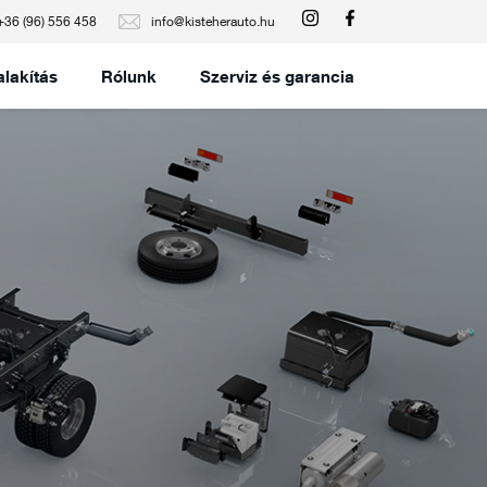
+36 (96) 556 458
info@kisteherauto.hu
alakítás
Rólunk
Szerviz és garancia