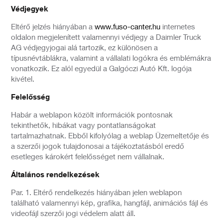
Védjegyek
Eltérő jelzés hiányában a
www.fuso-canter.hu
internetes
Elfogadom az
adatkezelési tájékoztatót
oldalon megjelenített valamennyi védjegy a Daimler Truck
AG védjegyjogai alá tartozik, ez különösen a
típusnévtáblákra, valamint a vállalati logókra és emblémákra
ELKÜLD
BEZÁR
vonatkozik. Ez alól egyedül a Galgóczi Autó Kft. logója
kivétel.
Felelősség
Habár a weblapon közölt információk pontosnak
tekinthetők, hibákat vagy pontatlanságokat
tartalmazhatnak. Ebből kifolyólag a weblap Üzemeltetője és
a szerzői jogok tulajdonosai a tájékoztatásból eredő
esetleges károkért felelősséget nem vállalnak.
Általános rendelkezések
Par. 1. Eltérő rendelkezés hiányában jelen weblapon
található valamennyi kép, grafika, hangfájl, animációs fájl és
videofájl szerzői jogi védelem alatt áll.