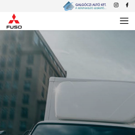
Modellek
Felépítmények
Kialakítás
Rólunk
Szerviz és garancia