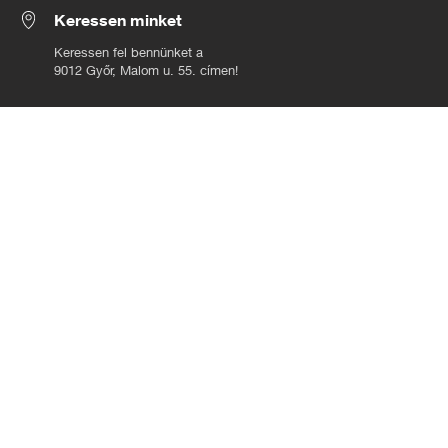
Keressen minket
Keressen fel bennünket a
9012 Győr, Malom u. 55. címen!
Hívjon minket
Hívja értékesítőnket az alábbi
+36 (96) 556 458 telefonszámon!
Írjon emailt
Írjon email-t kollégáinknak!
Modellek
Felépítmények