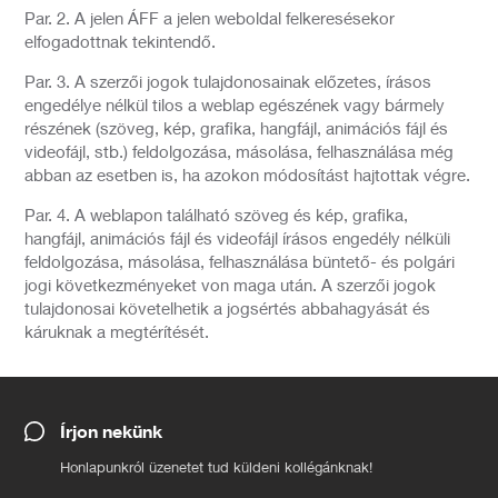
Par. 2. A jelen ÁFF a jelen weboldal felkeresésekor
elfogadottnak tekintendő.
Par. 3. A szerzői jogok tulajdonosainak előzetes, írásos
engedélye nélkül tilos a weblap egészének vagy bármely
részének (szöveg, kép, grafika, hangfájl, animációs fájl és
videofájl, stb.) feldolgozása, másolása, felhasználása még
abban az esetben is, ha azokon módosítást hajtottak végre.
Par. 4. A weblapon található szöveg és kép, grafika,
hangfájl, animációs fájl és videofájl írásos engedély nélküli
feldolgozása, másolása, felhasználása büntető- és polgári
jogi következményeket von maga után. A szerzői jogok
tulajdonosai követelhetik a jogsértés abbahagyását és
káruknak a megtérítését.
Írjon nekünk
Honlapunkról üzenetet tud küldeni kollégánknak!